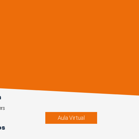
n
hrs
Aula Virtual
os