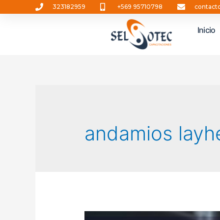
323182959
+569 95710798
contact
Inicio
andamios layh