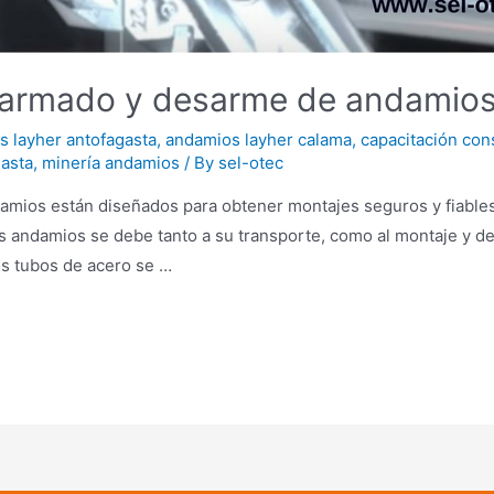
 armado y desarme de andamios
 layher antofagasta
,
andamios layher calama
,
capacitación con
gasta
,
minería andamios
/ By
sel-otec
ios están diseñados para obtener montajes seguros y fiable
os andamios se debe tanto a su transporte, como al montaje y 
os tubos de acero se …