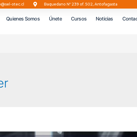
o@sel-otec.cl
Baquedano Nº 239 of. 502, Antofagasta
Quienes Somos
Únete
Cursos
Noticias
Conta
er