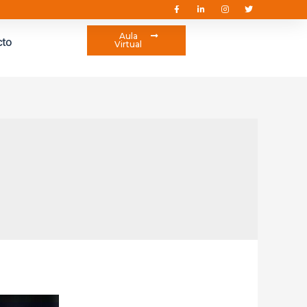
Aula
cto
Virtual