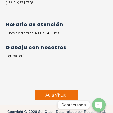
(+56-9) 9 5710798
Horario de atención
Lunes a Viernes de 09:00 a 14:00 hrs
trabaja con nosotros
Ingresa aqui!
Aula Virtual
Contáctenos
Copyright © 2026 Sel-Otec | Desarrollado por RedeshostCL