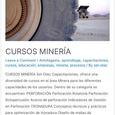
CURSOS MINERÍA
Leave a Comment
/
Antofagasta
,
aprendizaje
,
capacitaciones
,
cursos
,
educación
,
empresas
,
mineria
,
procesos
/ By
sel-otec
CURSOS MINERÍA Sel-Otec Capacitaciones, ofrece una
diversidad de cursos en el área Minera para las diferentes
capacidades de los usuarios. Dentro de su categoría se
encuentran: PERFORACIÓN Perforación Rotatoria Perforación
Rotopercusión Aceros de perforación Indicadores de Gestión
en Perforación TRONADURA Conceptos técnicos y prácticos
para optimización de tronadura Diseño de mallas de